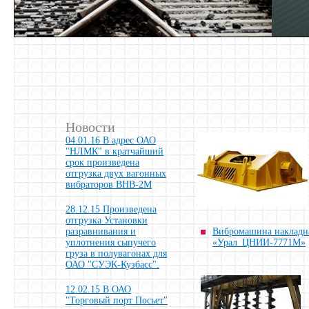
Новости
04.01.16 В адрес ОАО
"НЛМК" в кратчайший
срок произведена
отгрузка двух вагонных
вибраторов ВНВ-2М
28.12.15 Произведена
отгрузка Установки
разравнивания и
Вибромашина накладн
уплотнения сыпучего
«Урал_ЦНИИ-7771М»
груза в полувагонах для
ОАО "СУЭК-Кузбасс".
12.02.15 В ОАО
"Торговый порт Посьет"