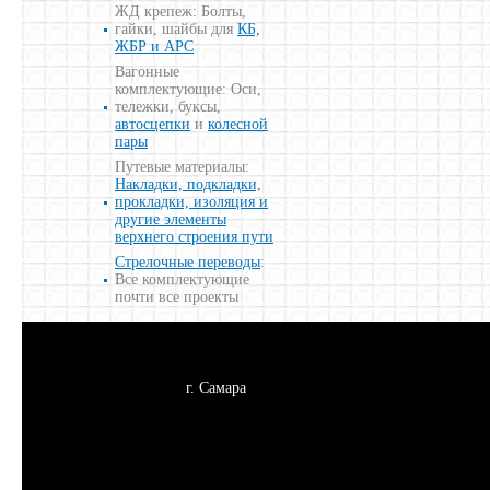
ЖД крепеж: Болты,
гайки, шайбы для
КБ,
ЖБР и АРС
Вагонные
комплектующие: Оси,
тележки, буксы,
автосцепки
и
колесной
пары
Путевые материалы:
Накладки, подкладки,
прокладки, изоляция и
другие элементы
верхнего строения пути
Стрелочные переводы
:
Все комплектующие
почти все проекты
г. Самара