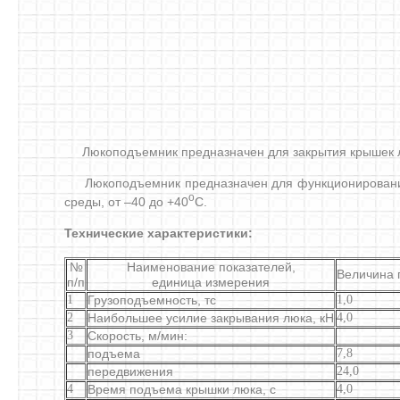
Люкоподъемник предназначен для закрытия крышек л
Люкоподъемник предназначен для функционирования в
о
среды, от –40 до +40
С.
Технические характеристики:
№
Наименование показателей,
Величина 
п/п
единица измерения
1
Грузоподъемность, тс
1,0
2
Наибольшее усилие закрывания люка, кН
4,0
3
Скорость, м/мин:
подъема
7,8
передвижения
24,0
4
Время подъема крышки люка, с
4,0