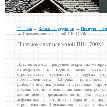
Главная
→
Каталог продукции
→
Погрузо-разг
→ Пневмомолот навесной ПН-1700М4
Пневмомолот навесной ПН-1700М4
Предназначен для разрушения крепких материа
негабаритов в горном деле, металлур
строительстве, транспорте и других отр
промышленности. Широко применяется
разборки подины, угольной футеровки, кирпи
цоколя, бетонного основания ванн электролизе
алюминиевой промышленности, для разру
асфальтных и бетонных покрытий в доро
строи-тельстве. Пневмомолот также примен