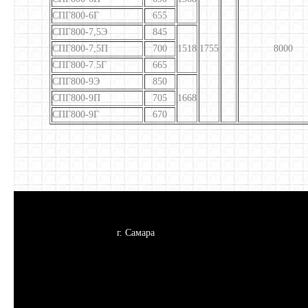
СПГ800-6Г
655
СПГ800-7,5Э
845
СПГ800-7,5П
700
1518
1755
8000
СПГ800-7.5Г
665
СПГ800-9Э
850
СПГ800-9П
705
1668
СПГ800-9Г
670
г. Самара