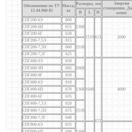
Энергия
Размеры, мм
Обозначение по ТУ
Масса,
стопорения, Дж
12.44.960-81
кг
В
L
Н
менее
СПГ200-6Э
800
СПГ200-6П
655
1368
СПГ200-6Г
620
1510
613
2000
СПГ200-7,5Э
815
СПГ200-7,5П
660
1518
СПГ200-7,5Г
625
СПГ400-9Э
830
СПГ400-9П
685
1668
СПГ400-9Г
650
СПГ400-6Э
810
СПГ400-6П
670
1368
1640
4000
СПГ400-6Г
635
СПГ400-7,5Э
820
СПГ400-7,5П
675
1518
СПГ400-7,5Г
640
653
СПГ800-6Э
835
СПГ800-6П
690
1368