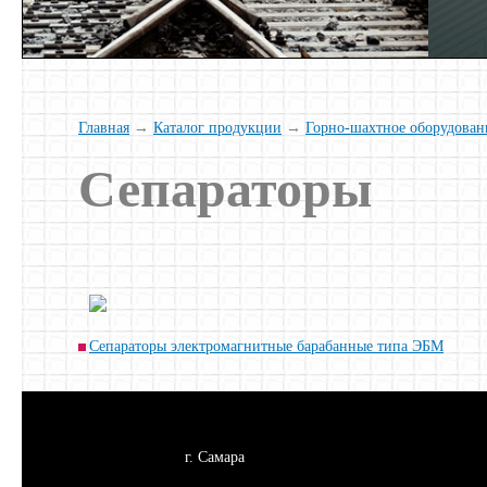
Главная
→
Каталог продукции
→
Горно-шахтное оборудован
Сепараторы
Сепараторы электромагнитные барабанные типа ЭБМ
г. Самара